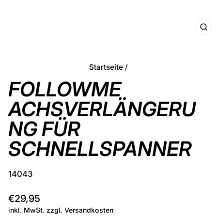
SCHL
ESC
Startseite
/
FOLLOWME
ACHSVERLÄNGERU
NG FÜR
SCHNELLSPANNER
14043
Normaler
€29,95
Preis
inkl. MwSt. zzgl.
Versandkosten