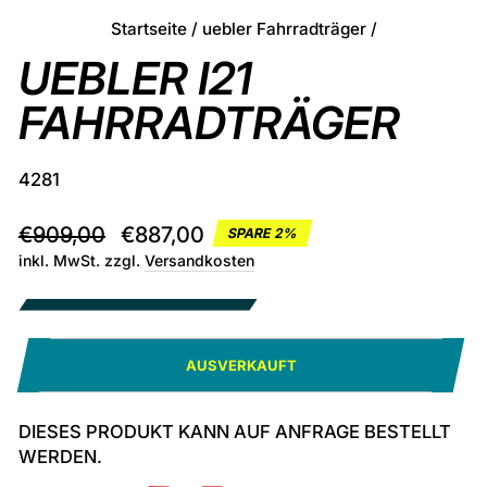
Startseite
/
uebler Fahrradträger
/
UEBLER I21
FAHRRADTRÄGER
4281
Normaler
Sonderpreis
€909,00
€887,00
SPARE 2%
Preis
inkl. MwSt. zzgl.
Versandkosten
AUSVERKAUFT
DIESES PRODUKT KANN AUF ANFRAGE BESTELLT
WERDEN.