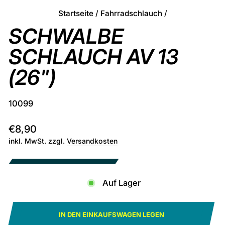
Startseite
/
Fahrradschlauch
/
SCHWALBE
SCHLAUCH AV 13
(26")
10099
Normaler
€8,90
Preis
inkl. MwSt. zzgl.
Versandkosten
Auf Lager
IN DEN EINKAUFSWAGEN LEGEN