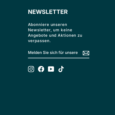
NEWSLETTER
Abonniere unseren
Newsletter, um keine
Angebote und Aktionen zu
verpassen.
MELDEN
ABONNIEREN
SIE
SICH
FÜR
UNSERE
Instagram
Facebook
YouTube
TikTok
MAILINGLISTE
AN