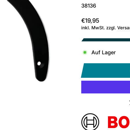
38136
Normaler
€19,95
Preis
inkl. MwSt. zzgl.
Versa
Auf Lager