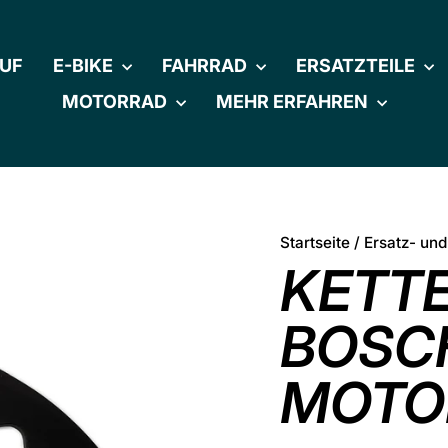
UF
E-BIKE
FAHRRAD
ERSATZTEILE
MOTORRAD
MEHR ERFAHREN
Startseite
/
Ersatz- und
KETT
BOSCH
MOTO