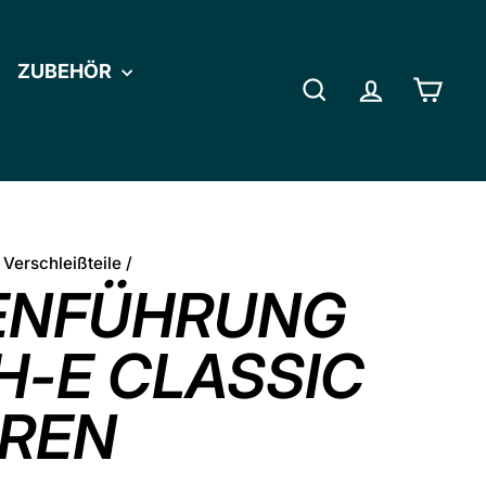
ZUBEHÖR
SUCHE
EINLOGGE
EIN
 Verschleißteile
/
ENFÜHRUNG
-E CLASSIC
REN