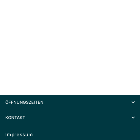
MH SCHUTZHÜLLE YAMAHA PW-X
SERIES
€19,95
ÖFFNUNGSZEITEN
KONTAKT
Impressum