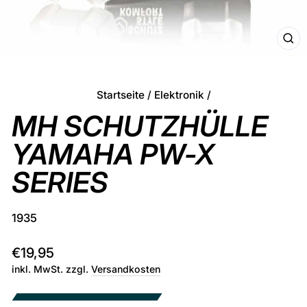
SCHL
ESC
Startseite
/
Elektronik
/
MH SCHUTZHÜLLE
YAMAHA PW-X
SERIES
1935
Normaler
€19,95
Preis
inkl. MwSt. zzgl.
Versandkosten