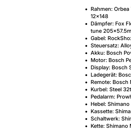
Rahmen: Orbea W
12x148
Dämpfer: Fox Fl
tune 205x57.5
Gabel: RockShox
Steuersatz: Allo
Akku: Bosch Po
Motor: Bosch P
Display: Bosch 
Ladegerät: Bos
Remote: Bosch
Kurbel: Steel 32
Pedalarm: Prowh
Hebel: Shimano
Kassette: Shim
Schaltwerk: Sh
Kette: Shimano