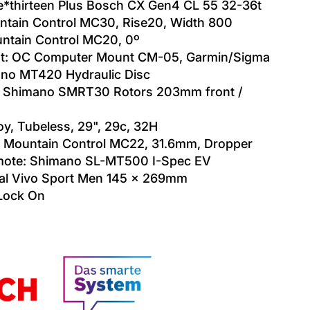
e*thirteen Plus Bosch CX Gen4 CL 55 32-36t
ntain Control MC30, Rise20, Width 800
ntain Control MC20, 0º
t: OC Computer Mount CM-05, Garmin/Sigma
no MT420 Hydraulic Disc
 Shimano SMRT30 Rotors 203mm front /
oy, Tubeless, 29", 29c, 32H
C Mountain Control MC22, 31.6mm, Dropper
emote: Shimano SL-MT500 I-Spec EV
oyal Vivo Sport Men 145 x 269mm
 Lock On