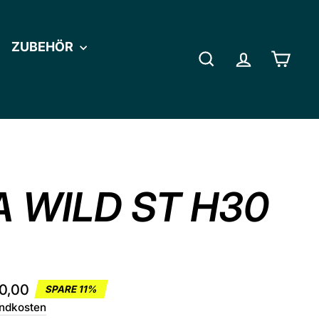
ZUBEHÖR
SUCHE
EINLOGGE
EIN
 WILD ST H30
preis
0,00
SPARE 11%
ndkosten