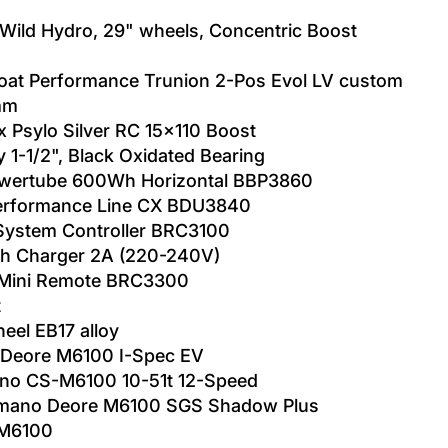
ild Hydro, 29" wheels, Concentric Boost
oat Performance Trunion 2-Pos Evol LV custom
mm
 Psylo Silver RC 15x110 Boost
y 1-1/2", Black Oxidated Bearing
wertube 600Wh Horizontal BBP3860
erformance Line CX BDU3840
System Controller BRC3100
ch Charger 2A (220-240V)
 Mini Remote BRC3300
t
eel EB17 alloy
 Deore M6100 I-Spec EV
ano CS-M6100 10-51t 12-Speed
imano Deore M6100 SGS Shadow Plus
 M6100