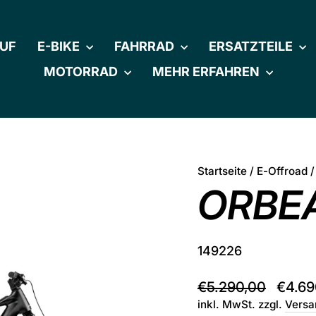
UF
E-BIKE
FAHRRAD
ERSATZTEILE
MOTORRAD
MEHR ERFAHREN
Startseite
/
E-Offroad
/
ORBEA
149226
Normaler
Sonder
€5.290,00
€4.69
Preis
inkl. MwSt. zzgl.
Versa