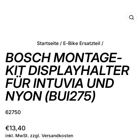
SCHL
ESC
Startseite
/
E-Bike Ersatzteil
/
BOSCH MONTAGE-
KIT DISPLAYHALTER
FÜR INTUVIA UND
NYON (BUI275)
62750
Normaler
€13,40
Preis
inkl. MwSt. zzgl.
Versandkosten