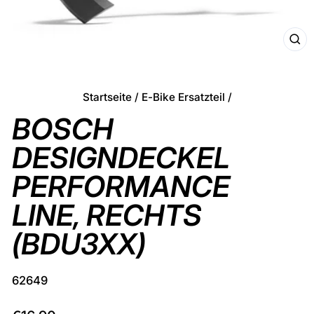
SCHL
ESC
Startseite
/
E-Bike Ersatzteil
/
BOSCH
DESIGNDECKEL
PERFORMANCE
LINE, RECHTS
(BDU3XX)
62649
Normaler