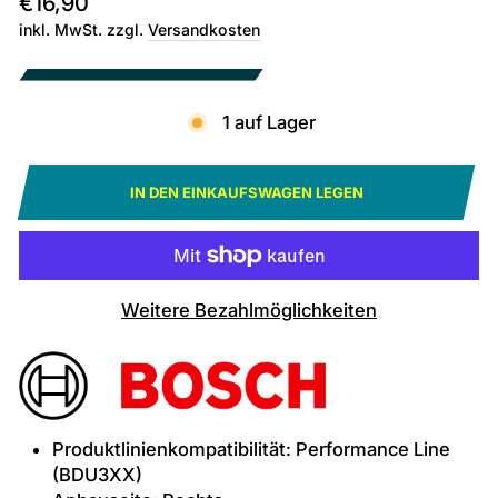
€16,90
Preis
inkl. MwSt. zzgl.
Versandkosten
1 auf Lager
IN DEN EINKAUFSWAGEN LEGEN
Weitere Bezahlmöglichkeiten
Produktlinienkompatibilität: Performance Line
(BDU3XX)